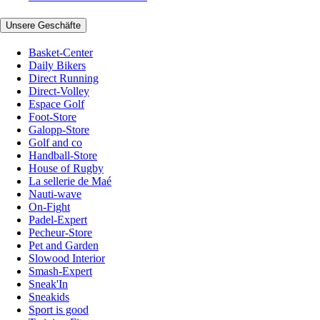
Unsere Geschäfte
Basket-Center
Daily Bikers
Direct Running
Direct-Volley
Espace Golf
Foot-Store
Galopp-Store
Golf and co
Handball-Store
House of Rugby
La sellerie de Maé
Nauti-wave
On-Fight
Padel-Expert
Pecheur-Store
Pet and Garden
Slowood Interior
Smash-Expert
Sneak'In
Sneakids
Sport is good