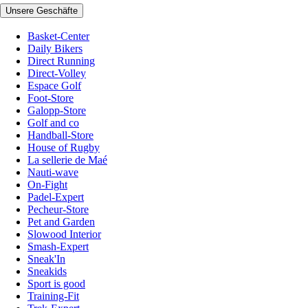
Unsere Geschäfte
Basket-Center
Daily Bikers
Direct Running
Direct-Volley
Espace Golf
Foot-Store
Galopp-Store
Golf and co
Handball-Store
House of Rugby
La sellerie de Maé
Nauti-wave
On-Fight
Padel-Expert
Pecheur-Store
Pet and Garden
Slowood Interior
Smash-Expert
Sneak'In
Sneakids
Sport is good
Training-Fit