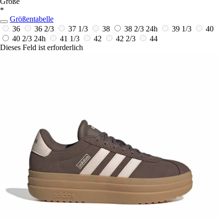
Größe
*
Größentabelle
36
36 2/3
37 1/3
38
38 2/3
24h
39 1/3
40
40 2/3
24h
41 1/3
42
42 2/3
44
Dieses Feld ist erforderlich