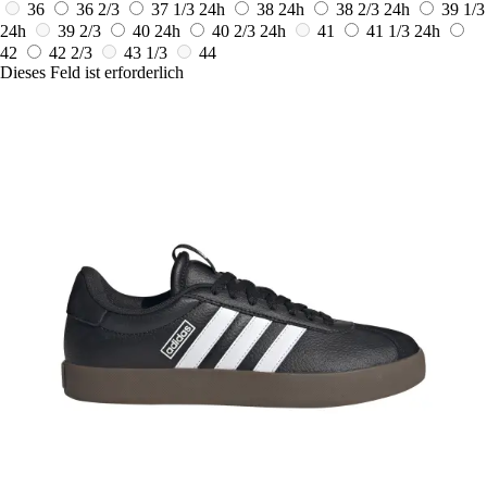
36
36 2/3
37 1/3
24h
38
24h
38 2/3
24h
39 1/3
24h
39 2/3
40
24h
40 2/3
24h
41
41 1/3
24h
42
42 2/3
43 1/3
44
Dieses Feld ist erforderlich