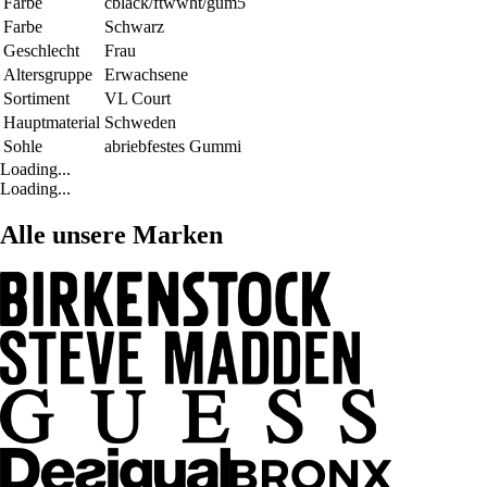
Farbe
cblack/ftwwht/gum5
Farbe
Schwarz
Geschlecht
Frau
Altersgruppe
Erwachsene
Sortiment
VL Court
Hauptmaterial
Schweden
Sohle
abriebfestes Gummi
Loading...
Loading...
Alle unsere Marken