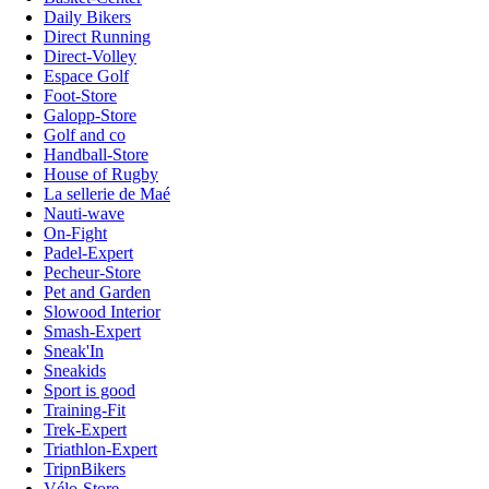
Daily Bikers
Direct Running
Direct-Volley
Espace Golf
Foot-Store
Galopp-Store
Golf and co
Handball-Store
House of Rugby
La sellerie de Maé
Nauti-wave
On-Fight
Padel-Expert
Pecheur-Store
Pet and Garden
Slowood Interior
Smash-Expert
Sneak'In
Sneakids
Sport is good
Training-Fit
Trek-Expert
Triathlon-Expert
TripnBikers
Vélo-Store