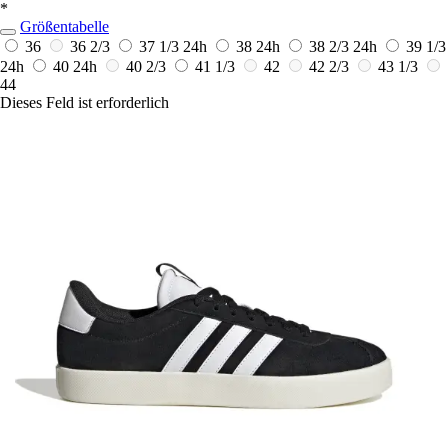
*
Größentabelle
36
36 2/3
37 1/3
24h
38
24h
38 2/3
24h
39 1/3
24h
40
24h
40 2/3
41 1/3
42
42 2/3
43 1/3
44
Dieses Feld ist erforderlich