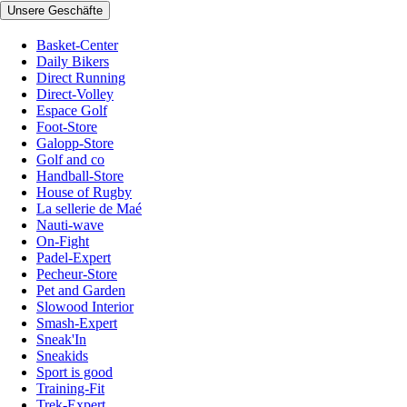
Unsere Geschäfte
Basket-Center
Daily Bikers
Direct Running
Direct-Volley
Espace Golf
Foot-Store
Galopp-Store
Golf and co
Handball-Store
House of Rugby
La sellerie de Maé
Nauti-wave
On-Fight
Padel-Expert
Pecheur-Store
Pet and Garden
Slowood Interior
Smash-Expert
Sneak'In
Sneakids
Sport is good
Training-Fit
Trek-Expert