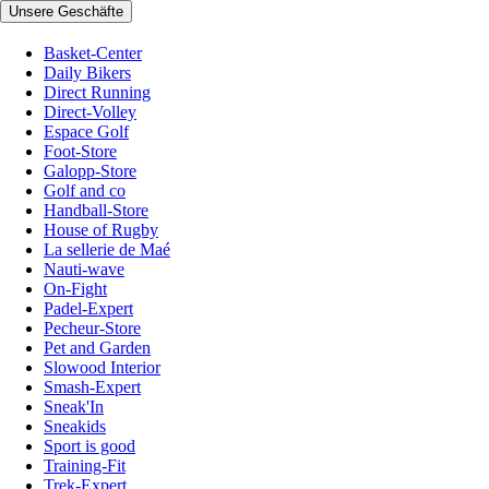
Unsere Geschäfte
Basket-Center
Daily Bikers
Direct Running
Direct-Volley
Espace Golf
Foot-Store
Galopp-Store
Golf and co
Handball-Store
House of Rugby
La sellerie de Maé
Nauti-wave
On-Fight
Padel-Expert
Pecheur-Store
Pet and Garden
Slowood Interior
Smash-Expert
Sneak'In
Sneakids
Sport is good
Training-Fit
Trek-Expert