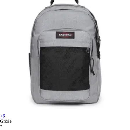
+6
Größe
*