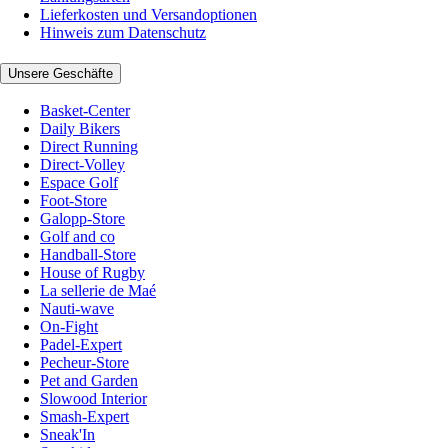
Lieferkosten und Versandoptionen
Hinweis zum Datenschutz
Unsere Geschäfte
Basket-Center
Daily Bikers
Direct Running
Direct-Volley
Espace Golf
Foot-Store
Galopp-Store
Golf and co
Handball-Store
House of Rugby
La sellerie de Maé
Nauti-wave
On-Fight
Padel-Expert
Pecheur-Store
Pet and Garden
Slowood Interior
Smash-Expert
Sneak'In