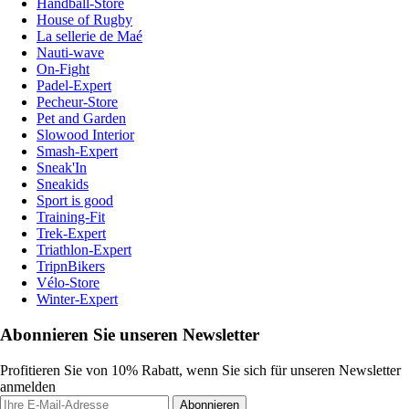
Handball-Store
House of Rugby
La sellerie de Maé
Nauti-wave
On-Fight
Padel-Expert
Pecheur-Store
Pet and Garden
Slowood Interior
Smash-Expert
Sneak'In
Sneakids
Sport is good
Training-Fit
Trek-Expert
Triathlon-Expert
TripnBikers
Vélo-Store
Winter-Expert
Abonnieren Sie unseren Newsletter
Profitieren Sie von 10% Rabatt, wenn Sie sich für unseren Newsletter
anmelden
Abonnieren