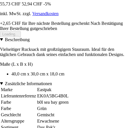
55,73 CHF
52,94 CHF
-5%
inkl. MwSt. zzgl.
Versandkosten
+2,65 CHF
für Ihre nächste Bestellung geschenkt
Nach Bestätigung
Ihrer Bestellung gutgeschrieben
Loading...
Beschreibung
Vielseitiger Rucksack mit großzügigem Stauraum. Ideal für den
täglichen Gebrauch dank seines einfachen und funktionalen Designs.
Maße (L x B x H)
40,0 cm x 30,0 cm x 18,0 cm
Zusätzliche Informationen
Marke
Eastpak
Lieferantenreferenz
EK0A5BG4B0L
Farbe
b0l sea bay green
Farbe
Grün
Geschlecht
Gemischt
Altersgruppe
Erwachsene
Sortiment
Day Pak'r