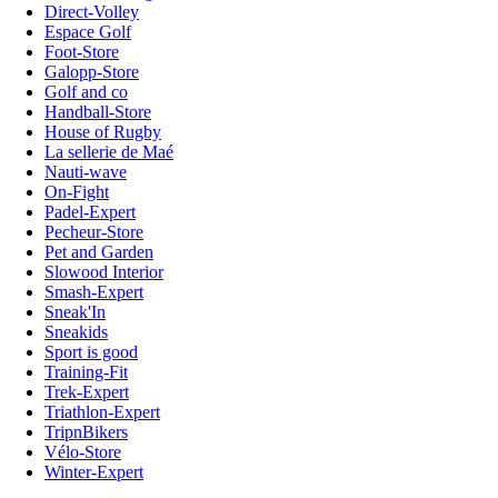
Direct-Volley
Espace Golf
Foot-Store
Galopp-Store
Golf and co
Handball-Store
House of Rugby
La sellerie de Maé
Nauti-wave
On-Fight
Padel-Expert
Pecheur-Store
Pet and Garden
Slowood Interior
Smash-Expert
Sneak'In
Sneakids
Sport is good
Training-Fit
Trek-Expert
Triathlon-Expert
TripnBikers
Vélo-Store
Winter-Expert