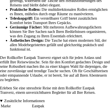
gefertigt, widersteht die Tasche den Herausforderungen des
Reisens und bleibt dabei elegant.
Praktische Rollen:
Die multidirektionalen Rollen ermöglichen
es Ihnen, mühelos durch enge Räume zu manövrieren.
Teleskopgriff:
Ein verstellbarer Griff bietet zusätzlichen
Komfort beim Transport Ihres Gepäcks.
Geräumige Fächer:
Mit mehreren Aufbewahrungsfächern
können Sie Ihre Sachen nach Ihren Bedürfnissen organisieren,
was den Zugang zu Ihren Essentials erleichtert.
Ästhetisches Design:
Die Tasche hat einen modernen Stil, der
allen Modebegeisterten gefällt und gleichzeitig praktisch und
funktional ist.
Der Rollkoffer Eastpak Tranverz eignet sich für jeden Anlass und
erfüllt Ihre Reisewünsche. Sein für den Komfort gedachtes Design und
seine Robustheit machen ihn zu einer klugen Wahl für diejenigen, die
eine zuverlässige und trendige Tasche suchen. Ob für Geschäftsreisen
oder entspannende Urlaube, er ist bereit, Sie auf all Ihren Abenteuern
zu begleiten.
Erleben Sie eine stressfreie Reise mit dem Rollkoffer Eastpak
Tranverz, einem unverzichtbaren Begleiter für all Ihre Reisen.
Zusätzliche Informationen
Marke
Eastpak