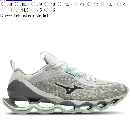
38
38,5
39
40
40,5
41
42
42,5
43
44
44,5
45
46
Dieses Feld ist erforderlich