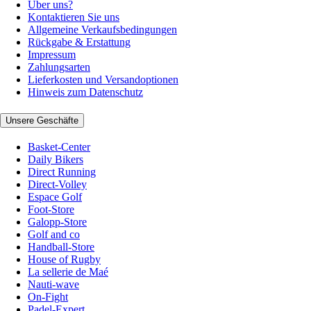
Über uns?
Kontaktieren Sie uns
Allgemeine Verkaufsbedingungen
Rückgabe & Erstattung
Impressum
Zahlungsarten
Lieferkosten und Versandoptionen
Hinweis zum Datenschutz
Unsere Geschäfte
Basket-Center
Daily Bikers
Direct Running
Direct-Volley
Espace Golf
Foot-Store
Galopp-Store
Golf and co
Handball-Store
House of Rugby
La sellerie de Maé
Nauti-wave
On-Fight
Padel-Expert