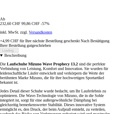
Ab
232,60 CHF
99,86 CHF
-57%
inkl. MwSt. zzgl.
Versandkosten
+4,99 CHF
für Ihre nächste Bestellung geschenkt
Nach Bestätigung
Ihrer Bestellung gutgeschrieben
Loading...
Beschreibung
Die
Laufschuhe Mizuno Wave Prophecy 13.2
sind die perfekte
Verbindung von Leistung, Komfort und Innovation. Sie wurden für
leidenschaftliche Läufer entwickelt und verkörpern die Werte der
berühmten Marke Mizuno, die für ihre hochwertigen Sportartikel
bekannt ist.
Jedes Detail dieser Schuhe wurde bedacht, um Ihr Lauferlebnis zu
optimieren. Die Wave-Technologie von Mizuno, die in die Sohle
integriert ist, sorgt für eine außergewöhnliche Dämpfung bei
gleichzeitig bemerkenswerter Stabilität. Dieses innovative System
ermöglicht es, den Druck, der beim Aufprall entsteht, zu verteilen,
wodurch das Risiko von Verletzungen reduziert wird und maximaler