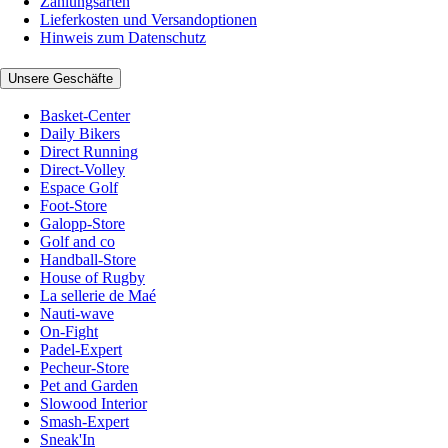
Zahlungsarten
Lieferkosten und Versandoptionen
Hinweis zum Datenschutz
Unsere Geschäfte
Basket-Center
Daily Bikers
Direct Running
Direct-Volley
Espace Golf
Foot-Store
Galopp-Store
Golf and co
Handball-Store
House of Rugby
La sellerie de Maé
Nauti-wave
On-Fight
Padel-Expert
Pecheur-Store
Pet and Garden
Slowood Interior
Smash-Expert
Sneak'In