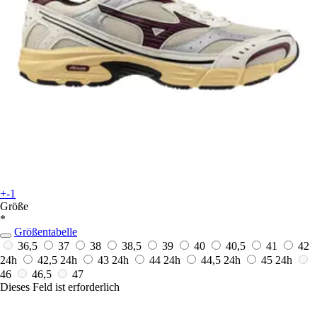
+-1
Größe
*
Größentabelle
36,5
37
38
38,5
39
40
40,5
41
42
24h
42,5
24h
43
24h
44
24h
44,5
24h
45
24h
46
46,5
47
Dieses Feld ist erforderlich