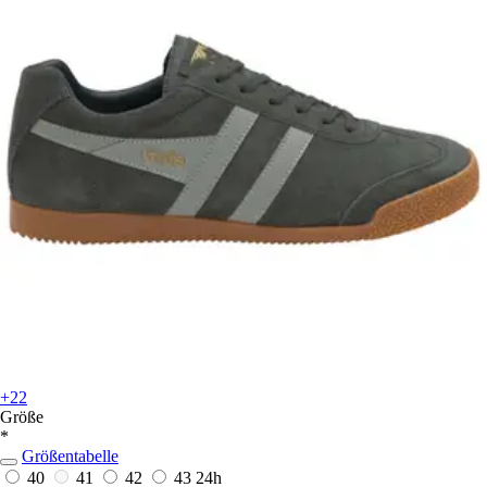
+22
Größe
*
Größentabelle
40
41
42
43
24h