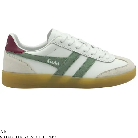
Ab
93,04 CHF
52,24 CHF
-44%