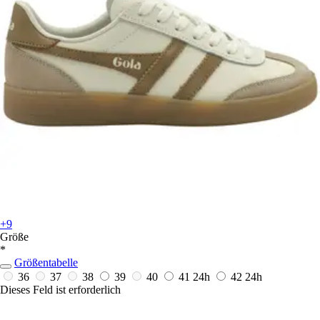
+9
Größe
*
Größentabelle
36
37
38
39
40
41
24h
42
24h
Dieses Feld ist erforderlich