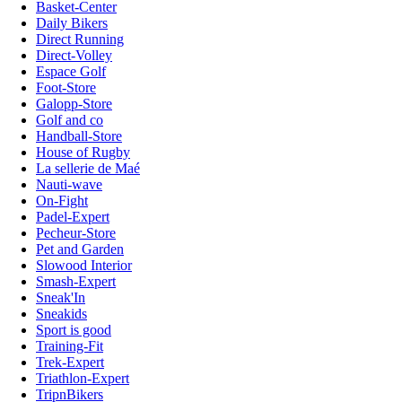
Basket-Center
Daily Bikers
Direct Running
Direct-Volley
Espace Golf
Foot-Store
Galopp-Store
Golf and co
Handball-Store
House of Rugby
La sellerie de Maé
Nauti-wave
On-Fight
Padel-Expert
Pecheur-Store
Pet and Garden
Slowood Interior
Smash-Expert
Sneak'In
Sneakids
Sport is good
Training-Fit
Trek-Expert
Triathlon-Expert
TripnBikers