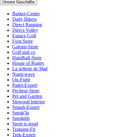
Unsere Geschäfte
Basket-Center
Daily Bikers
Direct Running
Direct-Volley
Espace Golf
Foot-Store
Galopp-Store
Golf and co
Handball-Store
House of Rugby
La sellerie de Maé
Nauti-wave
On-Fight
Padel-Expert
Pecheur-Store
Pet and Garden
Slowood Interior
Smash-Expert
Sneak'In
Sneakids
Sport is good
Training-Fit
Trek-Expert