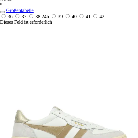
*
Größentabelle
36
37
38
24h
39
40
41
42
Dieses Feld ist erforderlich