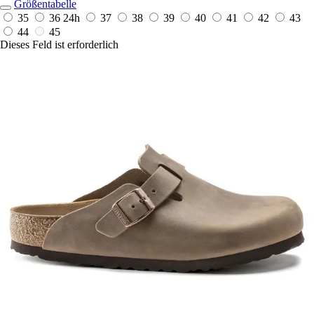
Größentabelle
35
36
24h
37
38
39
40
41
42
43
44
45
Dieses Feld ist erforderlich