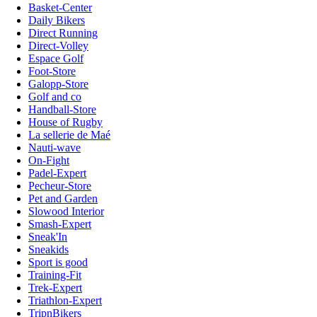
Basket-Center
Daily Bikers
Direct Running
Direct-Volley
Espace Golf
Foot-Store
Galopp-Store
Golf and co
Handball-Store
House of Rugby
La sellerie de Maé
Nauti-wave
On-Fight
Padel-Expert
Pecheur-Store
Pet and Garden
Slowood Interior
Smash-Expert
Sneak'In
Sneakids
Sport is good
Training-Fit
Trek-Expert
Triathlon-Expert
TripnBikers