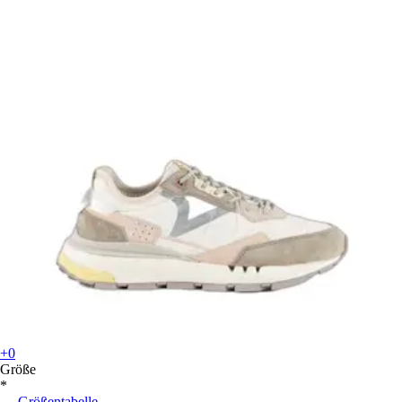
+0
Größe
*
Größentabelle