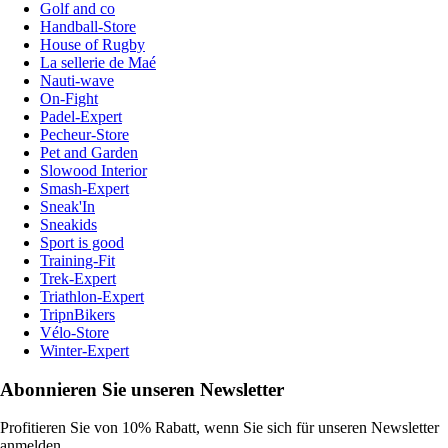
Golf and co
Handball-Store
House of Rugby
La sellerie de Maé
Nauti-wave
On-Fight
Padel-Expert
Pecheur-Store
Pet and Garden
Slowood Interior
Smash-Expert
Sneak'In
Sneakids
Sport is good
Training-Fit
Trek-Expert
Triathlon-Expert
TripnBikers
Vélo-Store
Winter-Expert
Abonnieren Sie unseren Newsletter
Profitieren Sie von 10% Rabatt, wenn Sie sich für unseren Newsletter
anmelden