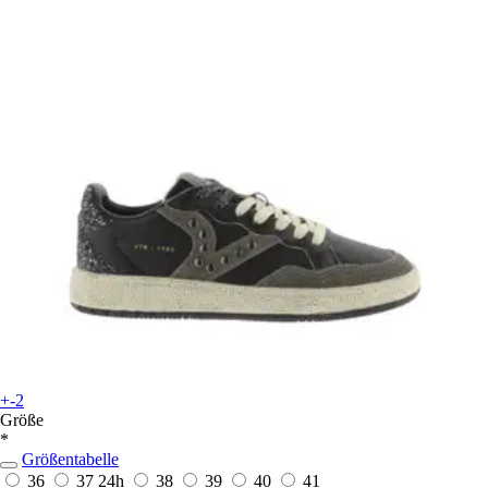
+-2
Größe
*
Größentabelle
36
37
24h
38
39
40
41