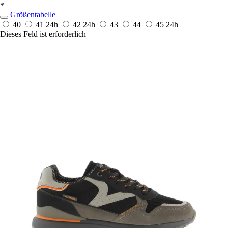
*
Größentabelle
40
41
24h
42
24h
43
44
45
24h
Dieses Feld ist erforderlich