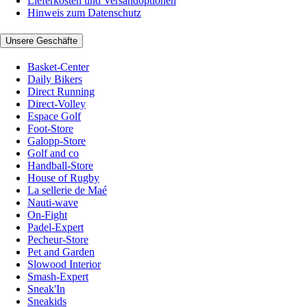
Lieferkosten und Versandoptionen
Hinweis zum Datenschutz
Unsere Geschäfte
Basket-Center
Daily Bikers
Direct Running
Direct-Volley
Espace Golf
Foot-Store
Galopp-Store
Golf and co
Handball-Store
House of Rugby
La sellerie de Maé
Nauti-wave
On-Fight
Padel-Expert
Pecheur-Store
Pet and Garden
Slowood Interior
Smash-Expert
Sneak'In
Sneakids