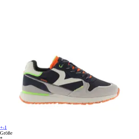
+-1
Größe
*