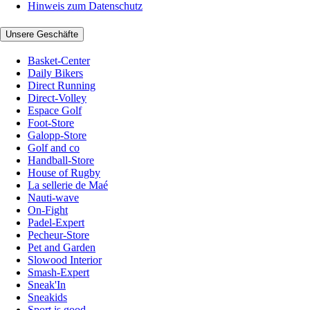
Hinweis zum Datenschutz
Unsere Geschäfte
Basket-Center
Daily Bikers
Direct Running
Direct-Volley
Espace Golf
Foot-Store
Galopp-Store
Golf and co
Handball-Store
House of Rugby
La sellerie de Maé
Nauti-wave
On-Fight
Padel-Expert
Pecheur-Store
Pet and Garden
Slowood Interior
Smash-Expert
Sneak'In
Sneakids
Sport is good