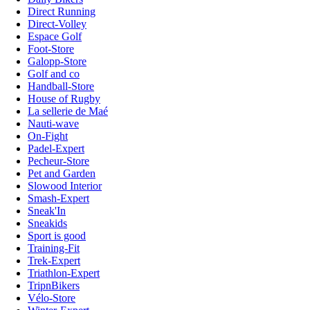
Direct Running
Direct-Volley
Espace Golf
Foot-Store
Galopp-Store
Golf and co
Handball-Store
House of Rugby
La sellerie de Maé
Nauti-wave
On-Fight
Padel-Expert
Pecheur-Store
Pet and Garden
Slowood Interior
Smash-Expert
Sneak'In
Sneakids
Sport is good
Training-Fit
Trek-Expert
Triathlon-Expert
TripnBikers
Vélo-Store