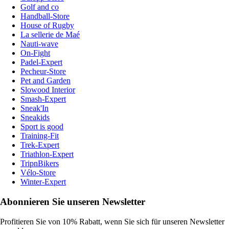
Golf and co
Handball-Store
House of Rugby
La sellerie de Maé
Nauti-wave
On-Fight
Padel-Expert
Pecheur-Store
Pet and Garden
Slowood Interior
Smash-Expert
Sneak'In
Sneakids
Sport is good
Training-Fit
Trek-Expert
Triathlon-Expert
TripnBikers
Vélo-Store
Winter-Expert
Abonnieren Sie unseren Newsletter
Profitieren Sie von 10% Rabatt, wenn Sie sich für unseren Newsletter