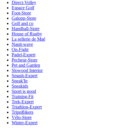
Direct-Volley
Espace Golf
Foot-Store
Galopp-Store
Golf and co
Handball-Store
House of Rugby
La sellerie de Maé
Nauti-wave
On-Fight
Padel-Expert
Pecheur-Store
Pet and Garden
Slowood Interior
Smash-Expert
Sneak'In
Sneakids
Sport is good
Training-Fit
Trek-Expert
Triathlon-Expert
TripnBikers
Vélo-Store
Winter-Expert