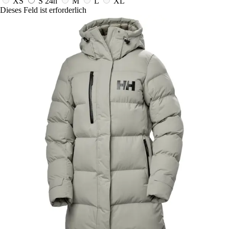
XS
S
24h
M
L
XL
Dieses Feld ist erforderlich