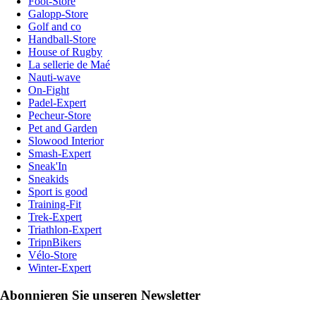
Foot-Store
Galopp-Store
Golf and co
Handball-Store
House of Rugby
La sellerie de Maé
Nauti-wave
On-Fight
Padel-Expert
Pecheur-Store
Pet and Garden
Slowood Interior
Smash-Expert
Sneak'In
Sneakids
Sport is good
Training-Fit
Trek-Expert
Triathlon-Expert
TripnBikers
Vélo-Store
Winter-Expert
Abonnieren Sie unseren Newsletter