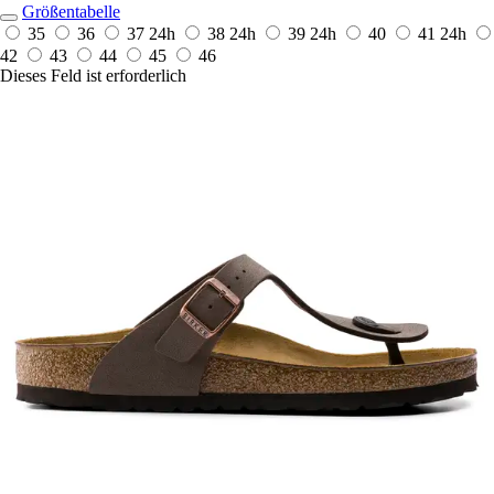
Größentabelle
35
36
37
24h
38
24h
39
24h
40
41
24h
42
43
44
45
46
Dieses Feld ist erforderlich