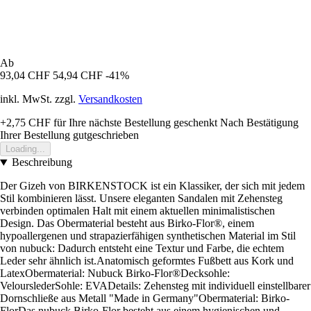
Ab
93,04 CHF
54,94 CHF
-41%
inkl. MwSt. zzgl.
Versandkosten
+2,75 CHF
für Ihre nächste Bestellung geschenkt
Nach Bestätigung
Ihrer Bestellung gutgeschrieben
Loading...
Beschreibung
Der Gizeh von BIRKENSTOCK ist ein Klassiker, der sich mit jedem
Stil kombinieren lässt. Unsere eleganten Sandalen mit Zehensteg
verbinden optimalen Halt mit einem aktuellen minimalistischen
Design. Das Obermaterial besteht aus Birko-Flor®, einem
hypoallergenen und strapazierfähigen synthetischen Material im Stil
von nubuck: Dadurch entsteht eine Textur und Farbe, die echtem
Leder sehr ähnlich ist.Anatomisch geformtes Fußbett aus Kork und
LatexObermaterial: Nubuck Birko-Flor®Decksohle:
VelourslederSohle: EVADetails: Zehensteg mit individuell einstellbarer
Dornschließe aus Metall "Made in Germany"Obermaterial: Birko-
FlorDas nubuck Birko-Flor besteht aus einem hygienischen und