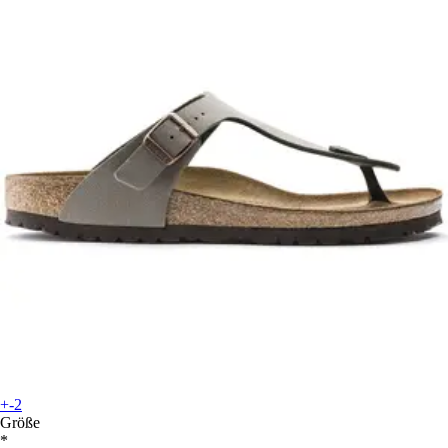
+-2
Größe
*