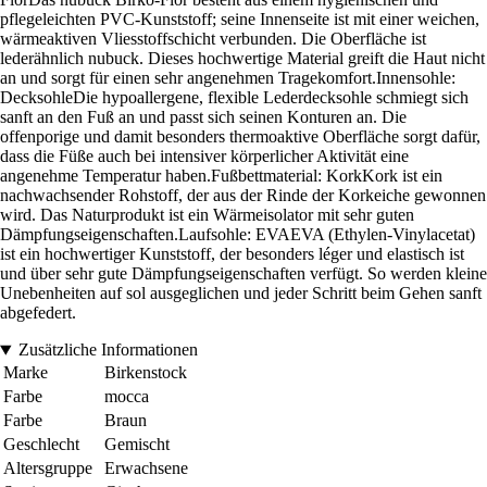
pflegeleichten PVC-Kunststoff; seine Innenseite ist mit einer weichen,
wärmeaktiven Vliesstoffschicht verbunden. Die Oberfläche ist
lederähnlich nubuck. Dieses hochwertige Material greift die Haut nicht
an und sorgt für einen sehr angenehmen Tragekomfort.Innensohle:
DecksohleDie hypoallergene, flexible Lederdecksohle schmiegt sich
sanft an den Fuß an und passt sich seinen Konturen an. Die
offenporige und damit besonders thermoaktive Oberfläche sorgt dafür,
dass die Füße auch bei intensiver körperlicher Aktivität eine
angenehme Temperatur haben.Fußbettmaterial: KorkKork ist ein
nachwachsender Rohstoff, der aus der Rinde der Korkeiche gewonnen
wird. Das Naturprodukt ist ein Wärmeisolator mit sehr guten
Dämpfungseigenschaften.Laufsohle: EVAEVA (Ethylen-Vinylacetat)
ist ein hochwertiger Kunststoff, der besonders léger und elastisch ist
und über sehr gute Dämpfungseigenschaften verfügt. So werden kleine
Unebenheiten auf sol ausgeglichen und jeder Schritt beim Gehen sanft
abgefedert.
Zusätzliche Informationen
Marke
Birkenstock
Farbe
mocca
Farbe
Braun
Geschlecht
Gemischt
Altersgruppe
Erwachsene