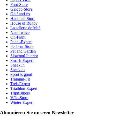
Foot-Store
Galopp-Store
Golf and co
Handball-Store
House of Rugby
La sellerie de Maé
Nauti-wave
On-Fight
Padel-Expert
Pecheur-Store
Pet and Garden
Slowood Interior
Smash-Expert
Sneak'In
Sneakids
Sport is good
Training-Fit
Trek-Expert
Triathlon-Expert
TripnBikers
Vélo-Store
Winter-Expert
Abonnieren Sie unseren Newsletter