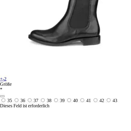
+-2
Größe
*
35
36
37
38
39
40
41
42
43
Dieses Feld ist erforderlich