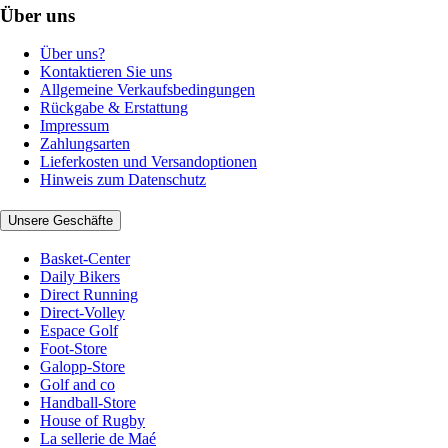
Über uns
Über uns?
Kontaktieren Sie uns
Allgemeine Verkaufsbedingungen
Rückgabe & Erstattung
Impressum
Zahlungsarten
Lieferkosten und Versandoptionen
Hinweis zum Datenschutz
Unsere Geschäfte
Basket-Center
Daily Bikers
Direct Running
Direct-Volley
Espace Golf
Foot-Store
Galopp-Store
Golf and co
Handball-Store
House of Rugby
La sellerie de Maé