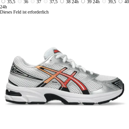
35,5
36
37
37,5
38
24h
39
24h
39,5
40
24h
Dieses Feld ist erforderlich