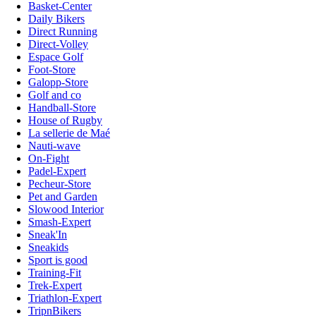
Basket-Center
Daily Bikers
Direct Running
Direct-Volley
Espace Golf
Foot-Store
Galopp-Store
Golf and co
Handball-Store
House of Rugby
La sellerie de Maé
Nauti-wave
On-Fight
Padel-Expert
Pecheur-Store
Pet and Garden
Slowood Interior
Smash-Expert
Sneak'In
Sneakids
Sport is good
Training-Fit
Trek-Expert
Triathlon-Expert
TripnBikers