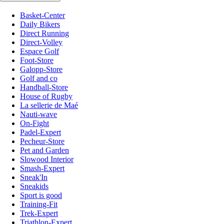
Basket-Center
Daily Bikers
Direct Running
Direct-Volley
Espace Golf
Foot-Store
Galopp-Store
Golf and co
Handball-Store
House of Rugby
La sellerie de Maé
Nauti-wave
On-Fight
Padel-Expert
Pecheur-Store
Pet and Garden
Slowood Interior
Smash-Expert
Sneak'In
Sneakids
Sport is good
Training-Fit
Trek-Expert
Triathlon-Expert