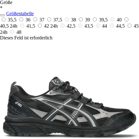
Größe
*
Größentabelle
35,5
36
37
37,5
38
39
39,5
40
40,5
24h
41,5
42
24h
42,5
43,5
44
44,5
45
24h
48
Dieses Feld ist erforderlich