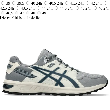
39
39,5
40
24h
40,5
24h
41,5
24h
42
24h
42,5
24h
43,5
24h
44
24h
44,5
24h
45
24h
46
24h
46,5
47
48
49
Dieses Feld ist erforderlich