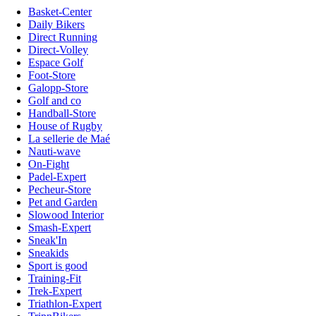
Basket-Center
Daily Bikers
Direct Running
Direct-Volley
Espace Golf
Foot-Store
Galopp-Store
Golf and co
Handball-Store
House of Rugby
La sellerie de Maé
Nauti-wave
On-Fight
Padel-Expert
Pecheur-Store
Pet and Garden
Slowood Interior
Smash-Expert
Sneak'In
Sneakids
Sport is good
Training-Fit
Trek-Expert
Triathlon-Expert