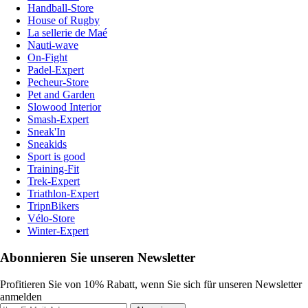
Handball-Store
House of Rugby
La sellerie de Maé
Nauti-wave
On-Fight
Padel-Expert
Pecheur-Store
Pet and Garden
Slowood Interior
Smash-Expert
Sneak'In
Sneakids
Sport is good
Training-Fit
Trek-Expert
Triathlon-Expert
TripnBikers
Vélo-Store
Winter-Expert
Abonnieren Sie unseren Newsletter
Profitieren Sie von 10% Rabatt, wenn Sie sich für unseren Newsletter
anmelden