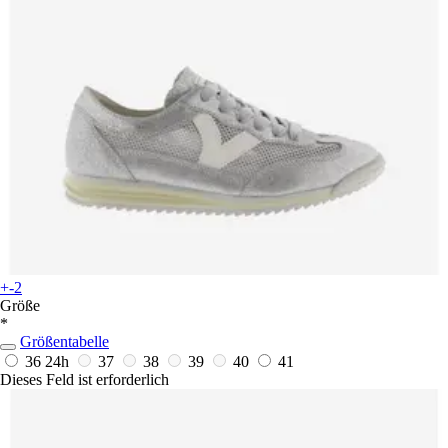
+-2
Größe
*
Größentabelle
36
24h
37
38
39
40
41
Dieses Feld ist erforderlich