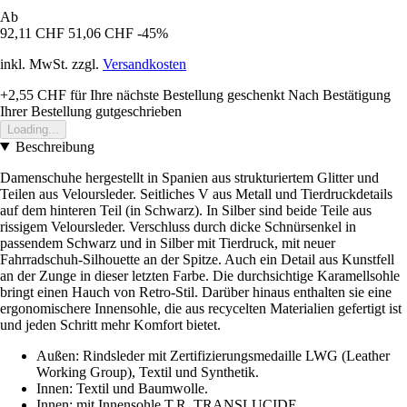
Ab
92,11 CHF
51,06 CHF
-45%
inkl. MwSt. zzgl.
Versandkosten
+2,55 CHF
für Ihre nächste Bestellung geschenkt
Nach Bestätigung
Ihrer Bestellung gutgeschrieben
Loading...
Beschreibung
Damenschuhe hergestellt in Spanien aus strukturiertem Glitter und
Teilen aus Veloursleder. Seitliches V aus Metall und Tierdruckdetails
auf dem hinteren Teil (in Schwarz). In Silber sind beide Teile aus
rissigem Veloursleder. Verschluss durch dicke Schnürsenkel in
passendem Schwarz und in Silber mit Tierdruck, mit neuer
Fahrradschuh-Silhouette an der Spitze. Auch ein Detail aus Kunstfell
an der Zunge in dieser letzten Farbe. Die durchsichtige Karamellsohle
bringt einen Hauch von Retro-Stil. Darüber hinaus enthalten sie eine
ergonomischere Innensohle, die aus recycelten Materialien gefertigt ist
und jeden Schritt mehr Komfort bietet.
Außen: Rindsleder mit Zertifizierungsmedaille LWG (Leather
Working Group), Textil und Synthetik.
Innen: Textil und Baumwolle.
Innen: mit Innensohle.T.R. TRANSLUCIDE