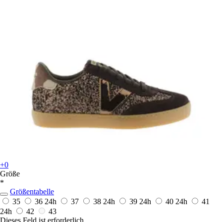
+0
Größe
*
Größentabelle
35
36
24h
37
38
24h
39
24h
40
24h
41
24h
42
43
Dieses Feld ist erforderlich