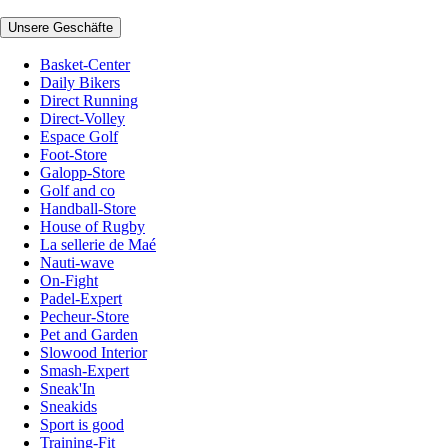
Unsere Geschäfte
Basket-Center
Daily Bikers
Direct Running
Direct-Volley
Espace Golf
Foot-Store
Galopp-Store
Golf and co
Handball-Store
House of Rugby
La sellerie de Maé
Nauti-wave
On-Fight
Padel-Expert
Pecheur-Store
Pet and Garden
Slowood Interior
Smash-Expert
Sneak'In
Sneakids
Sport is good
Training-Fit