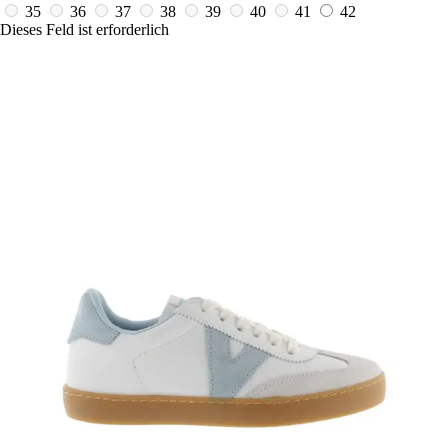
35
36
37
38
39
40
41
42
Dieses Feld ist erforderlich