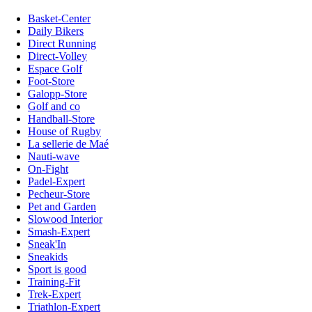
Basket-Center
Daily Bikers
Direct Running
Direct-Volley
Espace Golf
Foot-Store
Galopp-Store
Golf and co
Handball-Store
House of Rugby
La sellerie de Maé
Nauti-wave
On-Fight
Padel-Expert
Pecheur-Store
Pet and Garden
Slowood Interior
Smash-Expert
Sneak'In
Sneakids
Sport is good
Training-Fit
Trek-Expert
Triathlon-Expert