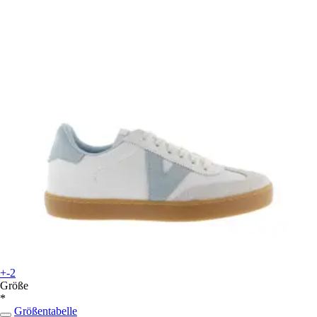
+-2
Größe
*
Größentabelle