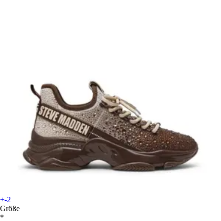
+-2
Größe
*