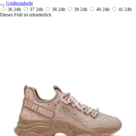
Größentabelle
36
24h
37
24h
38
24h
39
24h
40
24h
41
24h
Dieses Feld ist erforderlich