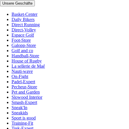
Unsere Geschäfte
Basket-Center
Daily Bikers
Direct Running
Direct-Volley
Espace Golf
Foot-Store
Galopp-Store
Golf and co
Handball-Store
House of Rugby
La sellerie de Maé
Nauti-wave
On-Fight
Padel-Expert
Pecheur-Store
Pet and Garden
Slowood Interior
Smash-Expert
Sneak'In
Sneakids
Sport is good
Training-Fit
Trek-Expert