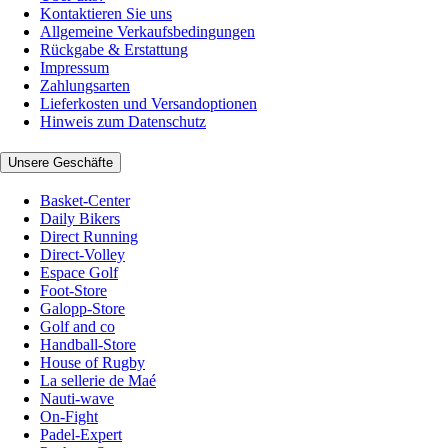
Kontaktieren Sie uns
Allgemeine Verkaufsbedingungen
Rückgabe & Erstattung
Impressum
Zahlungsarten
Lieferkosten und Versandoptionen
Hinweis zum Datenschutz
Unsere Geschäfte
Basket-Center
Daily Bikers
Direct Running
Direct-Volley
Espace Golf
Foot-Store
Galopp-Store
Golf and co
Handball-Store
House of Rugby
La sellerie de Maé
Nauti-wave
On-Fight
Padel-Expert