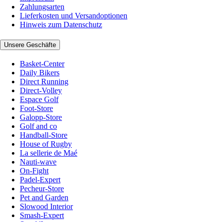
Zahlungsarten
Lieferkosten und Versandoptionen
Hinweis zum Datenschutz
Unsere Geschäfte
Basket-Center
Daily Bikers
Direct Running
Direct-Volley
Espace Golf
Foot-Store
Galopp-Store
Golf and co
Handball-Store
House of Rugby
La sellerie de Maé
Nauti-wave
On-Fight
Padel-Expert
Pecheur-Store
Pet and Garden
Slowood Interior
Smash-Expert