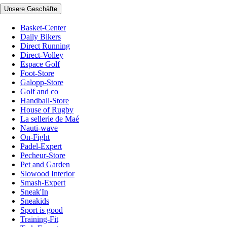
Unsere Geschäfte
Basket-Center
Daily Bikers
Direct Running
Direct-Volley
Espace Golf
Foot-Store
Galopp-Store
Golf and co
Handball-Store
House of Rugby
La sellerie de Maé
Nauti-wave
On-Fight
Padel-Expert
Pecheur-Store
Pet and Garden
Slowood Interior
Smash-Expert
Sneak'In
Sneakids
Sport is good
Training-Fit