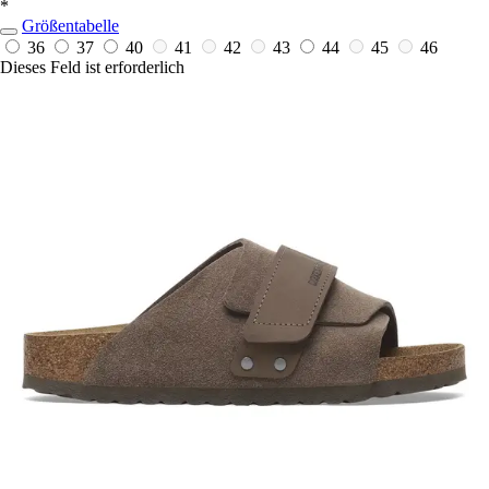
*
Größentabelle
36
37
40
41
42
43
44
45
46
Dieses Feld ist erforderlich