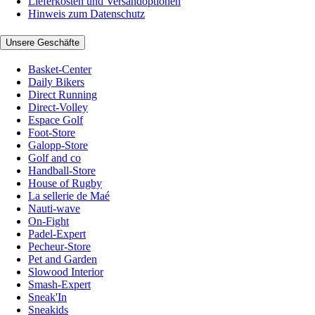
Lieferkosten und Versandoptionen
Hinweis zum Datenschutz
Unsere Geschäfte
Basket-Center
Daily Bikers
Direct Running
Direct-Volley
Espace Golf
Foot-Store
Galopp-Store
Golf and co
Handball-Store
House of Rugby
La sellerie de Maé
Nauti-wave
On-Fight
Padel-Expert
Pecheur-Store
Pet and Garden
Slowood Interior
Smash-Expert
Sneak'In
Sneakids