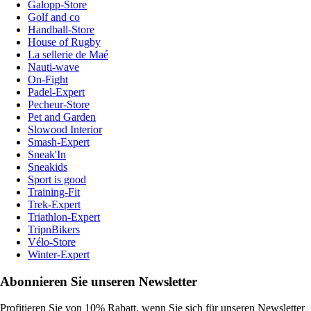
Galopp-Store
Golf and co
Handball-Store
House of Rugby
La sellerie de Maé
Nauti-wave
On-Fight
Padel-Expert
Pecheur-Store
Pet and Garden
Slowood Interior
Smash-Expert
Sneak'In
Sneakids
Sport is good
Training-Fit
Trek-Expert
Triathlon-Expert
TripnBikers
Vélo-Store
Winter-Expert
Abonnieren Sie unseren Newsletter
Profitieren Sie von 10% Rabatt, wenn Sie sich für unseren Newsletter