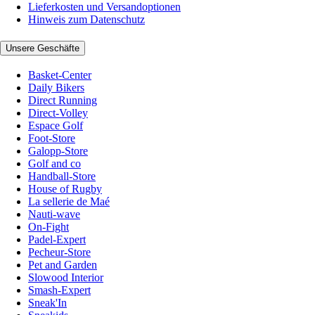
Lieferkosten und Versandoptionen
Hinweis zum Datenschutz
Unsere Geschäfte
Basket-Center
Daily Bikers
Direct Running
Direct-Volley
Espace Golf
Foot-Store
Galopp-Store
Golf and co
Handball-Store
House of Rugby
La sellerie de Maé
Nauti-wave
On-Fight
Padel-Expert
Pecheur-Store
Pet and Garden
Slowood Interior
Smash-Expert
Sneak'In