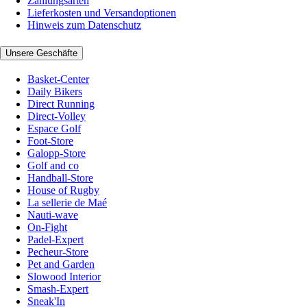
Zahlungsarten
Lieferkosten und Versandoptionen
Hinweis zum Datenschutz
Unsere Geschäfte
Basket-Center
Daily Bikers
Direct Running
Direct-Volley
Espace Golf
Foot-Store
Galopp-Store
Golf and co
Handball-Store
House of Rugby
La sellerie de Maé
Nauti-wave
On-Fight
Padel-Expert
Pecheur-Store
Pet and Garden
Slowood Interior
Smash-Expert
Sneak'In