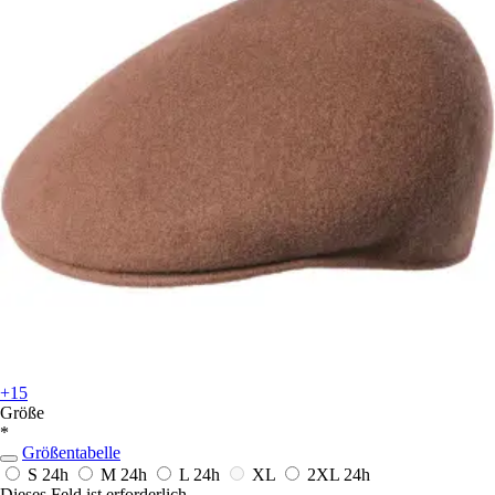
+15
Größe
*
Größentabelle
S
24h
M
24h
L
24h
XL
2XL
24h
Dieses Feld ist erforderlich