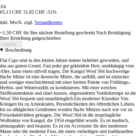
Ab
65,13 CHF
31,82 CHF
-51%
inkl. MwSt. zzgl.
Versandkosten
+1,59 CHF
für Ihre nächste Bestellung geschenkt
Nach Bestätigung
Ihrer Bestellung gutgeschrieben
Loading...
Beschreibung
Flat Caps sind in den letzten Jahren immer beliebter geworden, und
das aus gutem Grund. Fast jeder gut gekleidete Herr, unabhängig vom
Alter, kann einen stilvoll tragen. Die Kangol Wool 504 hochwertige
flache Mütze ist eine ikonische Mütze, die auffällt, und ist einfacher
und weniger einschüchternd mit einer breiten Palette von Frühlings-,
Herbst- und Winteroutfits zu kombinieren. Mit einer weichen
Stoffkonstruktion und einer kurzen, abgerundeten Vorderkrempe ist die
Wool 504 bequem und unaufdringlich.Ein moderner Klassiker Von
Königen bis zu Aristokraten, Persönlichkeiten des öffentlichen Lebens
bis zu alltäglichen Gentlemen werden flache Mützen nach wie vor zu
Freizeitaktivitäten getragen. Die Wool 504 ist die ursprüngliche
Wollmütze von Kangol, die 1954 eingeführt wurde. Es ist modisch,
atmungsaktiv und bequem. Es ist ein Accessoire für den modernen
Mann oder die moderne Frau, die einen vielseitigen und traditionellen