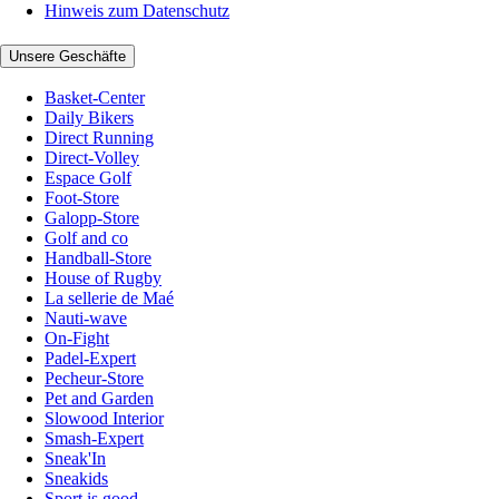
Hinweis zum Datenschutz
Unsere Geschäfte
Basket-Center
Daily Bikers
Direct Running
Direct-Volley
Espace Golf
Foot-Store
Galopp-Store
Golf and co
Handball-Store
House of Rugby
La sellerie de Maé
Nauti-wave
On-Fight
Padel-Expert
Pecheur-Store
Pet and Garden
Slowood Interior
Smash-Expert
Sneak'In
Sneakids
Sport is good