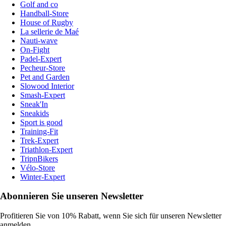
Golf and co
Handball-Store
House of Rugby
La sellerie de Maé
Nauti-wave
On-Fight
Padel-Expert
Pecheur-Store
Pet and Garden
Slowood Interior
Smash-Expert
Sneak'In
Sneakids
Sport is good
Training-Fit
Trek-Expert
Triathlon-Expert
TripnBikers
Vélo-Store
Winter-Expert
Abonnieren Sie unseren Newsletter
Profitieren Sie von 10% Rabatt, wenn Sie sich für unseren Newsletter
anmelden