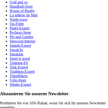
Golf and co
Handball-Store
House of Rugby
La sellerie de Maé
Nauti-wave
On-Fight
Padel-Expert
Pecheur-Store
Pet and Garden
Slowood Interior
Smash-Expert
Sneak'In
Sneakids
Sport is good
Training-Fit
Trek-Expert
Triathlon-Expert
TripnBikers
Vélo-Store
Winter-Expert
Abonnieren Sie unseren Newsletter
Profitieren Sie von 10% Rabatt, wenn Sie sich für unseren Newsletter
anmelden