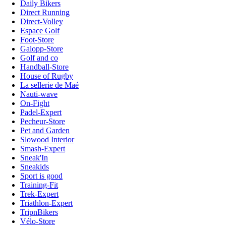
Daily Bikers
Direct Running
Direct-Volley
Espace Golf
Foot-Store
Galopp-Store
Golf and co
Handball-Store
House of Rugby
La sellerie de Maé
Nauti-wave
On-Fight
Padel-Expert
Pecheur-Store
Pet and Garden
Slowood Interior
Smash-Expert
Sneak'In
Sneakids
Sport is good
Training-Fit
Trek-Expert
Triathlon-Expert
TripnBikers
Vélo-Store