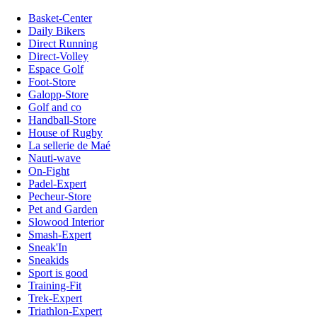
Basket-Center
Daily Bikers
Direct Running
Direct-Volley
Espace Golf
Foot-Store
Galopp-Store
Golf and co
Handball-Store
House of Rugby
La sellerie de Maé
Nauti-wave
On-Fight
Padel-Expert
Pecheur-Store
Pet and Garden
Slowood Interior
Smash-Expert
Sneak'In
Sneakids
Sport is good
Training-Fit
Trek-Expert
Triathlon-Expert