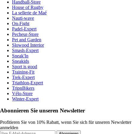
Handball-Store
House of Rugby
La sellerie de Maé
Nauti-wave
On-Fight
Padel-Expert
Pecheur-Store
Pet and Garden
Slowood Interior
Smash-Expert
Sneak'In
Sneakids
Sport is good
Training-Fit
Trek-Expert
Triathlon-Expert
TripnBikers
Vélo-Store
Winter-Expert
Abonnieren Sie unseren Newsletter
Profitieren Sie von 10% Rabatt, wenn Sie sich für unseren Newsletter
anmelden
Abonnieren