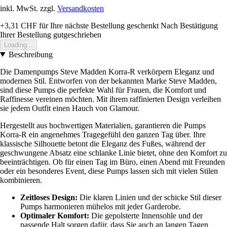
inkl. MwSt. zzgl.
Versandkosten
+3,31 CHF
für Ihre nächste Bestellung geschenkt
Nach Bestätigung
Ihrer Bestellung gutgeschrieben
Loading...
Beschreibung
Die Damenpumps Steve Madden Korra-R verkörpern Eleganz und
modernen Stil. Entworfen von der bekannten Marke Steve Madden,
sind diese Pumps die perfekte Wahl für Frauen, die Komfort und
Raffinesse vereinen möchten. Mit ihrem raffinierten Design verleihen
sie jedem Outfit einen Hauch von Glamour.
Hergestellt aus hochwertigen Materialien, garantieren die Pumps
Korra-R ein angenehmes Tragegefühl den ganzen Tag über. Ihre
klassische Silhouette betont die Eleganz des Fußes, während der
geschwungene Absatz eine schlanke Linie bietet, ohne den Komfort zu
beeinträchtigen. Ob für einen Tag im Büro, einen Abend mit Freunden
oder ein besonderes Event, diese Pumps lassen sich mit vielen Stilen
kombinieren.
Zeitloses Design:
Die klaren Linien und der schicke Stil dieser
Pumps harmonieren mühelos mit jeder Garderobe.
Optimaler Komfort:
Die gepolsterte Innensohle und der
passende Halt sorgen dafür, dass Sie auch an langen Tagen