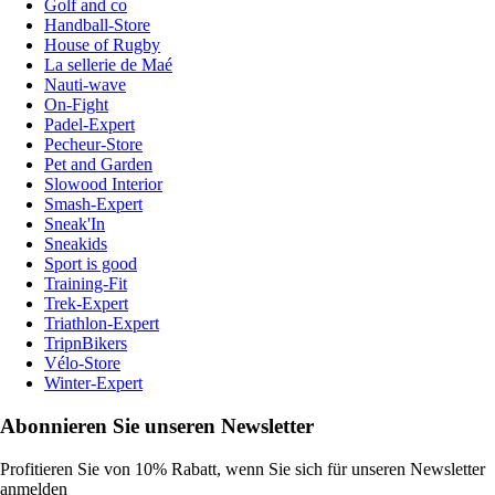
Golf and co
Handball-Store
House of Rugby
La sellerie de Maé
Nauti-wave
On-Fight
Padel-Expert
Pecheur-Store
Pet and Garden
Slowood Interior
Smash-Expert
Sneak'In
Sneakids
Sport is good
Training-Fit
Trek-Expert
Triathlon-Expert
TripnBikers
Vélo-Store
Winter-Expert
Abonnieren Sie unseren Newsletter
Profitieren Sie von 10% Rabatt, wenn Sie sich für unseren Newsletter
anmelden