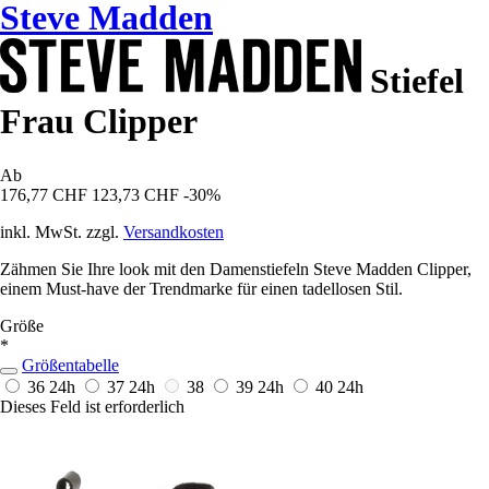
Steve Madden
Stiefel
Frau Clipper
Ab
176,77 CHF
123,73 CHF
-30%
inkl. MwSt. zzgl.
Versandkosten
Zähmen Sie Ihre look mit den Damenstiefeln Steve Madden Clipper,
einem Must-have der Trendmarke für einen tadellosen Stil.
Größe
*
Größentabelle
36
24h
37
24h
38
39
24h
40
24h
Dieses Feld ist erforderlich