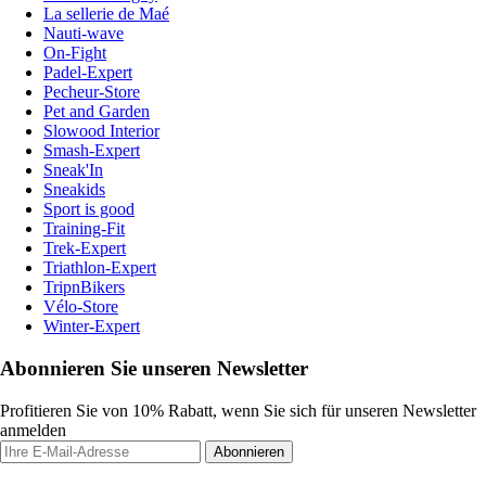
La sellerie de Maé
Nauti-wave
On-Fight
Padel-Expert
Pecheur-Store
Pet and Garden
Slowood Interior
Smash-Expert
Sneak'In
Sneakids
Sport is good
Training-Fit
Trek-Expert
Triathlon-Expert
TripnBikers
Vélo-Store
Winter-Expert
Abonnieren Sie unseren Newsletter
Profitieren Sie von 10% Rabatt, wenn Sie sich für unseren Newsletter
anmelden
Abonnieren