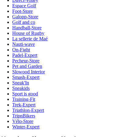
Direct-Volley
Espace Golf
Foot-Store
Galopp-Store
Golf and co
Handball-Store
House of Rugby
La sellerie de Maé
Nauti-wave
On-Fight
Padel-Expert
Pecheur-Store
Pet and Garden
Slowood Interior
Smash-Expert
Sneak'In
Sneakids
Sport is good
Training-Fit
Trek-Expert
Triathlon-Expert
TripnBikers
Vélo-Store
Winter-Expert