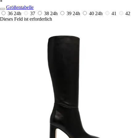
*
Größentabelle
36
24h
37
38
24h
39
24h
40
24h
41
42
Dieses Feld ist erforderlich