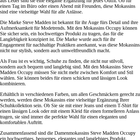
aus Leder sind sie eine elegante Ergänzung für jedes Outfit. Ob für
einen Tag im Büro oder einen Abend mit Freunden, diese Mokassins
sind eine vielseitige Wahl für alle Anlässe.
Die Marke Steve Madden ist bekannt für ihr Auge fürs Detail und ihre
Aufmerksamkeit für Modetrends. Mit den Mokassins Occupy können
Sie sicher sein, ein hochwertiges Produkt zu tragen, das für die
Langlebigkeit konzipiert ist. Die Marke wurde auch für ihr
Engagement für nachhaltige Praktiken anerkannt, was diese Mokassins
nicht nur stylish, sondern auch umweltfreundlich macht.
Als Frau ist es wichtig, Schuhe zu finden, die nicht nur stilvoll,
sondern auch bequem und langlebig sind. Mit den Mokassins Steve
Madden Occupy müssen Sie nicht mehr zwischen Komfort und Stil
wählen. Sie können beides für einen schicken und lässigen Look
kombinieren.
Erhältlich in verschiedenen Farben, um allen Geschmäckern gerecht zu
werden, werden diese Mokassins eine vielseitige Ergänzung Ihrer
Schuhkollektion sein. Ob Sie sie mit einer Jeans und einem T-Shirt für
einen lässigen Look oder mit einem Kleid für einen formelleren Anlass
tragen, sie sind immer die perfekte Wahl für einen eleganten und
komfortablen Auftritt.
Zusammenfassend sind die Damenmokassins Steve Madden Occupy
ein hochwertiges, bequemes, elegantes und langlebiges Produkt,