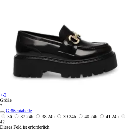
+-2
Größe
*
Größentabelle
36
37
24h
38
24h
39
24h
40
24h
41
24h
42
Dieses Feld ist erforderlich