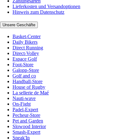
Zahlungsarten
Lieferkosten und Versandoptionen
Hinweis zum Datenschutz
Unsere Geschäfte
Basket-Center
Daily Bikers
Direct Running
Direct-Volley
Espace Golf
Foot-Store
Galopp-Store
Golf and co
Handball-Store
House of Rugby
La sellerie de Maé
Nauti-wave
On-Fight
Padel-Expert
Pecheur-Store
Pet and Garden
Slowood Interior
Smash-Expert
Sneak'In