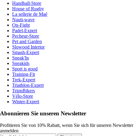
Handball-Store
House of Rugby
La sellerie de Maé
Nauti-wave
On-Fight
Padel-Expert
Pecheur-Store
Pet and Garden
Slowood Interior
Smash-Expert
Sneak'In
Sneakids
Sport is good
Training-Fit
Trek-Expert
Triathlon-Expert
TripnBikers
Vélo-Store
Winter-Expert
Abonnieren Sie unseren Newsletter
Profitieren Sie von 10% Rabatt, wenn Sie sich für unseren Newsletter
anmelden