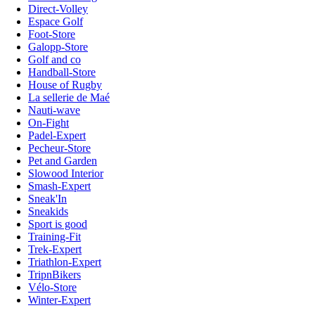
Direct-Volley
Espace Golf
Foot-Store
Galopp-Store
Golf and co
Handball-Store
House of Rugby
La sellerie de Maé
Nauti-wave
On-Fight
Padel-Expert
Pecheur-Store
Pet and Garden
Slowood Interior
Smash-Expert
Sneak'In
Sneakids
Sport is good
Training-Fit
Trek-Expert
Triathlon-Expert
TripnBikers
Vélo-Store
Winter-Expert