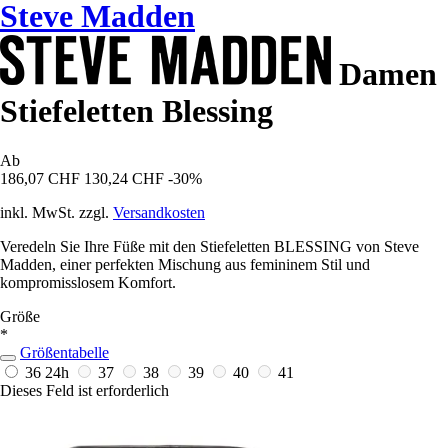
Steve Madden
Damen
Stiefeletten Blessing
Ab
186,07 CHF
130,24 CHF
-30%
inkl. MwSt. zzgl.
Versandkosten
Veredeln Sie Ihre Füße mit den Stiefeletten BLESSING von Steve
Madden, einer perfekten Mischung aus femininem Stil und
kompromisslosem Komfort.
Größe
*
Größentabelle
36
24h
37
38
39
40
41
Dieses Feld ist erforderlich